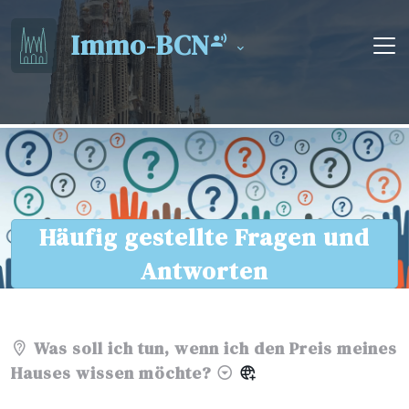
Immo-BCN
Häufig gestellte Fragen und
Antworten
Was soll ich tun, wenn ich den Preis meines
Hauses wissen möchte?